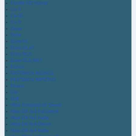
Corolla XEI Hybrid
Cx-3
Cx-30
Cx-9
Duna
Dzire
Dzire GL
Dzire GL AT
Dzire GLX
Dzire GLX AMT
Escort
FASTBACK AUDACE
FASTBACK IMPETUS
Fiorino
Gol
Golf
Hilux Conquest AT Diesel
Hilux DX 4x2 Full Diesel
Hilux DX 4x2 Nafta
Hilux DX 4x4 Diesel
Hilux DX 4x4 Nafta