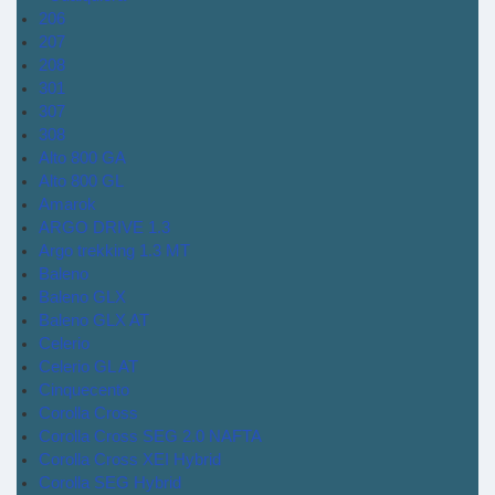
206
207
208
301
307
308
Alto 800 GA
Alto 800 GL
Amarok
ARGO DRIVE 1.3
Argo trekking 1.3 MT
Baleno
Baleno GLX
Baleno GLX AT
Celerio
Celerio GL AT
Cinquecento
Corolla Cross
Corolla Cross SEG 2.0 NAFTA
Corolla Cross XEI Hybrid
Corolla SEG Hybrid