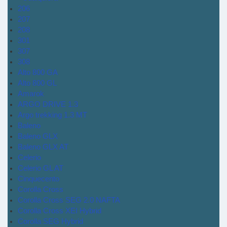
206
207
208
301
307
308
Alto 800 GA
Alto 800 GL
Amarok
ARGO DRIVE 1.3
Argo trekking 1.3 MT
Baleno
Baleno GLX
Baleno GLX AT
Celerio
Celerio GL AT
Cinquecento
Corolla Cross
Corolla Cross SEG 2.0 NAFTA
Corolla Cross XEI Hybrid
Corolla SEG Hybrid