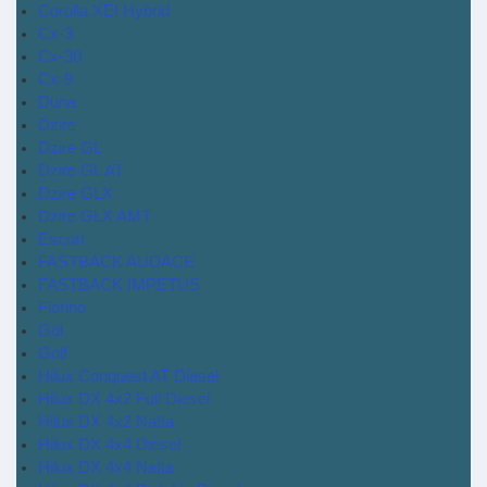
Corolla XEI Hybrid
Cx-3
Cx-30
Cx-9
Duna
Dzire
Dzire GL
Dzire GL AT
Dzire GLX
Dzire GLX AMT
Escort
FASTBACK AUDACE
FASTBACK IMPETUS
Fiorino
Gol
Golf
Hilux Conquest AT Diesel
Hilux DX 4x2 Full Diesel
Hilux DX 4x2 Nafta
Hilux DX 4x4 Diesel
Hilux DX 4x4 Nafta