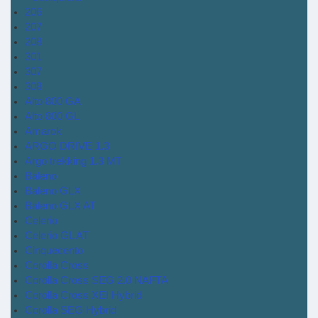
206
207
208
301
307
308
Alto 800 GA
Alto 800 GL
Amarok
ARGO DRIVE 1.3
Argo trekking 1.3 MT
Baleno
Baleno GLX
Baleno GLX AT
Celerio
Celerio GL AT
Cinquecento
Corolla Cross
Corolla Cross SEG 2.0 NAFTA
Corolla Cross XEI Hybrid
Corolla SEG Hybrid