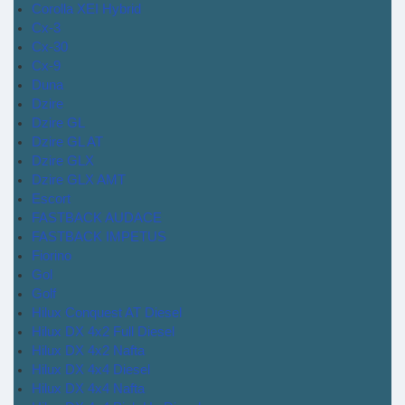
Corolla XEI Hybrid
Cx-3
Cx-30
Cx-9
Duna
Dzire
Dzire GL
Dzire GL AT
Dzire GLX
Dzire GLX AMT
Escort
FASTBACK AUDACE
FASTBACK IMPETUS
Fiorino
Gol
Golf
Hilux Conquest AT Diesel
Hilux DX 4x2 Full Diesel
Hilux DX 4x2 Nafta
Hilux DX 4x4 Diesel
Hilux DX 4x4 Nafta