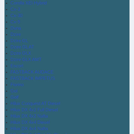
Corolla XEI Hybrid
Cx-3
Cx-30
Cx-9
Duna
Dzire
Dzire GL
Dzire GL AT
Dzire GLX
Dzire GLX AMT
Escort
FASTBACK AUDACE
FASTBACK IMPETUS
Fiorino
Gol
Golf
Hilux Conquest AT Diesel
Hilux DX 4x2 Full Diesel
Hilux DX 4x2 Nafta
Hilux DX 4x4 Diesel
Hilux DX 4x4 Nafta