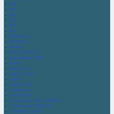
206
207
208
301
307
308
Alto 800 GA
Alto 800 GL
Amarok
ARGO DRIVE 1.3
Argo trekking 1.3 MT
Baleno
Baleno GLX
Baleno GLX AT
Celerio
Celerio GL AT
Cinquecento
Corolla Cross
Corolla Cross SEG 2.0 NAFTA
Corolla Cross XEI Hybrid
Corolla SEG Hybrid