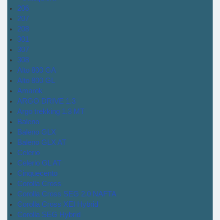
206
207
208
301
307
308
Alto 800 GA
Alto 800 GL
Amarok
ARGO DRIVE 1.3
Argo trekking 1.3 MT
Baleno
Baleno GLX
Baleno GLX AT
Celerio
Celerio GL AT
Cinquecento
Corolla Cross
Corolla Cross SEG 2.0 NAFTA
Corolla Cross XEI Hybrid
Corolla SEG Hybrid