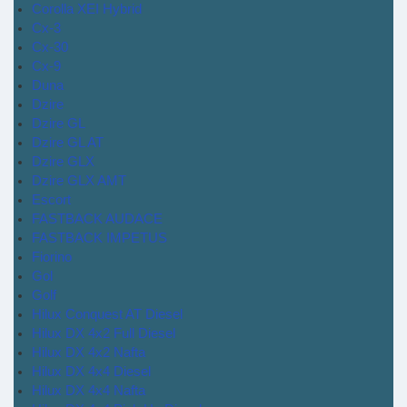
Corolla XEI Hybrid
Cx-3
Cx-30
Cx-9
Duna
Dzire
Dzire GL
Dzire GL AT
Dzire GLX
Dzire GLX AMT
Escort
FASTBACK AUDACE
FASTBACK IMPETUS
Fiorino
Gol
Golf
Hilux Conquest AT Diesel
Hilux DX 4x2 Full Diesel
Hilux DX 4x2 Nafta
Hilux DX 4x4 Diesel
Hilux DX 4x4 Nafta