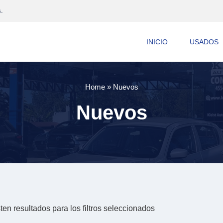
s.
egación
INICIO
USADOS
cipal
Home
Nuevos
Nuevos
ten resultados para los filtros seleccionados