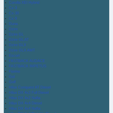
Corolla XEI Hybrid
Cx-3
Cx-30
Cx-9
Duna
Dzire
Dzire GL
Dzire GL AT
Dzire GLX
Dzire GLX AMT
Escort
FASTBACK AUDACE
FASTBACK IMPETUS
Fiorino
Gol
Golf
Hilux Conquest AT Diesel
Hilux DX 4x2 Full Diesel
Hilux DX 4x2 Nafta
Hilux DX 4x4 Diesel
Hilux DX 4x4 Nafta