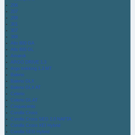
206
207
208
301
307
308
Alto 800 GA
Alto 800 GL
Amarok
ARGO DRIVE 1.3
Argo trekking 1.3 MT
Baleno
Baleno GLX
Baleno GLX AT
Celerio
Celerio GL AT
Cinquecento
Corolla Cross
Corolla Cross SEG 2.0 NAFTA
Corolla Cross XEI Hybrid
Corolla SEG Hybrid