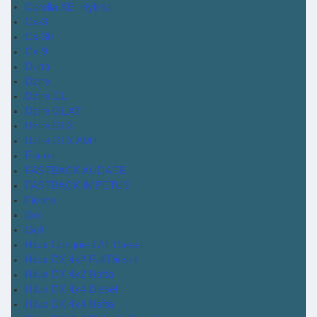
Corolla XEI Hybrid
Cx-3
Cx-30
Cx-9
Duna
Dzire
Dzire GL
Dzire GL AT
Dzire GLX
Dzire GLX AMT
Escort
FASTBACK AUDACE
FASTBACK IMPETUS
Fiorino
Gol
Golf
Hilux Conquest AT Diesel
Hilux DX 4x2 Full Diesel
Hilux DX 4x2 Nafta
Hilux DX 4x4 Diesel
Hilux DX 4x4 Nafta