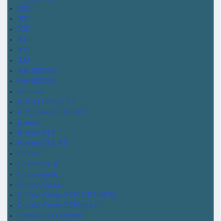
206
207
208
301
307
308
Alto 800 GA
Alto 800 GL
Amarok
ARGO DRIVE 1.3
Argo trekking 1.3 MT
Baleno
Baleno GLX
Baleno GLX AT
Celerio
Celerio GL AT
Cinquecento
Corolla Cross
Corolla Cross SEG 2.0 NAFTA
Corolla Cross XEI Hybrid
Corolla SEG Hybrid