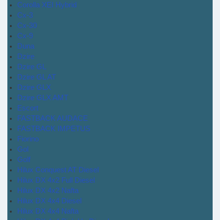
Corolla XEI Hybrid
Cx-3
Cx-30
Cx-9
Duna
Dzire
Dzire GL
Dzire GL AT
Dzire GLX
Dzire GLX AMT
Escort
FASTBACK AUDACE
FASTBACK IMPETUS
Fiorino
Gol
Golf
Hilux Conquest AT Diesel
Hilux DX 4x2 Full Diesel
Hilux DX 4x2 Nafta
Hilux DX 4x4 Diesel
Hilux DX 4x4 Nafta