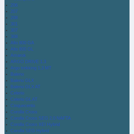
206
207
208
301
307
308
Alto 800 GA
Alto 800 GL
Amarok
ARGO DRIVE 1.3
Argo trekking 1.3 MT
Baleno
Baleno GLX
Baleno GLX AT
Celerio
Celerio GL AT
Cinquecento
Corolla Cross
Corolla Cross SEG 2.0 NAFTA
Corolla Cross XEI Hybrid
Corolla SEG Hybrid