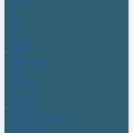
206
207
208
301
307
308
Alto 800 GA
Alto 800 GL
Amarok
ARGO DRIVE 1.3
Argo trekking 1.3 MT
Baleno
Baleno GLX
Baleno GLX AT
Celerio
Celerio GL AT
Cinquecento
Corolla Cross
Corolla Cross SEG 2.0 NAFTA
Corolla Cross XEI Hybrid
Corolla SEG Hybrid