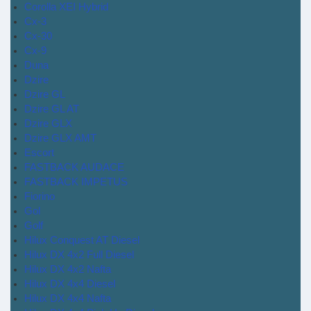
Corolla XEI Hybrid
Cx-3
Cx-30
Cx-9
Duna
Dzire
Dzire GL
Dzire GL AT
Dzire GLX
Dzire GLX AMT
Escort
FASTBACK AUDACE
FASTBACK IMPETUS
Fiorino
Gol
Golf
Hilux Conquest AT Diesel
Hilux DX 4x2 Full Diesel
Hilux DX 4x2 Nafta
Hilux DX 4x4 Diesel
Hilux DX 4x4 Nafta