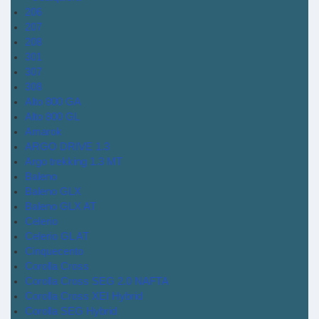
206
207
208
301
307
308
Alto 800 GA
Alto 800 GL
Amarok
ARGO DRIVE 1.3
Argo trekking 1.3 MT
Baleno
Baleno GLX
Baleno GLX AT
Celerio
Celerio GL AT
Cinquecento
Corolla Cross
Corolla Cross SEG 2.0 NAFTA
Corolla Cross XEI Hybrid
Corolla SEG Hybrid