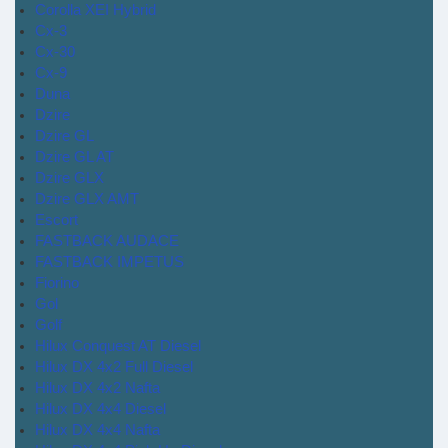
Corolla XEI Hybrid
Cx-3
Cx-30
Cx-9
Duna
Dzire
Dzire GL
Dzire GL AT
Dzire GLX
Dzire GLX AMT
Escort
FASTBACK AUDACE
FASTBACK IMPETUS
Fiorino
Gol
Golf
Hilux Conquest AT Diesel
Hilux DX 4x2 Full Diesel
Hilux DX 4x2 Nafta
Hilux DX 4x4 Diesel
Hilux DX 4x4 Nafta