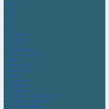
206
207
208
301
307
308
Alto 800 GA
Alto 800 GL
Amarok
ARGO DRIVE 1.3
Argo trekking 1.3 MT
Baleno
Baleno GLX
Baleno GLX AT
Celerio
Celerio GL AT
Cinquecento
Corolla Cross
Corolla Cross SEG 2.0 NAFTA
Corolla Cross XEI Hybrid
Corolla SEG Hybrid