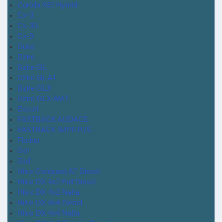
Corolla XEI Hybrid
Cx-3
Cx-30
Cx-9
Duna
Dzire
Dzire GL
Dzire GL AT
Dzire GLX
Dzire GLX AMT
Escort
FASTBACK AUDACE
FASTBACK IMPETUS
Fiorino
Gol
Golf
Hilux Conquest AT Diesel
Hilux DX 4x2 Full Diesel
Hilux DX 4x2 Nafta
Hilux DX 4x4 Diesel
Hilux DX 4x4 Nafta