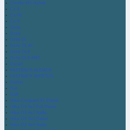
Corolla XEI Hybrid
Cx-3
Cx-30
Cx-9
Duna
Dzire
Dzire GL
Dzire GL AT
Dzire GLX
Dzire GLX AMT
Escort
FASTBACK AUDACE
FASTBACK IMPETUS
Fiorino
Gol
Golf
Hilux Conquest AT Diesel
Hilux DX 4x2 Full Diesel
Hilux DX 4x2 Nafta
Hilux DX 4x4 Diesel
Hilux DX 4x4 Nafta