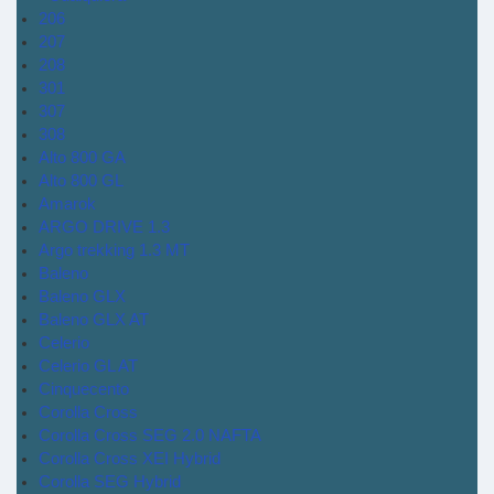
206
207
208
301
307
308
Alto 800 GA
Alto 800 GL
Amarok
ARGO DRIVE 1.3
Argo trekking 1.3 MT
Baleno
Baleno GLX
Baleno GLX AT
Celerio
Celerio GL AT
Cinquecento
Corolla Cross
Corolla Cross SEG 2.0 NAFTA
Corolla Cross XEI Hybrid
Corolla SEG Hybrid