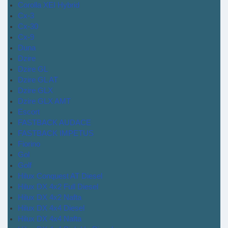
Corolla XEI Hybrid
Cx-3
Cx-30
Cx-9
Duna
Dzire
Dzire GL
Dzire GL AT
Dzire GLX
Dzire GLX AMT
Escort
FASTBACK AUDACE
FASTBACK IMPETUS
Fiorino
Gol
Golf
Hilux Conquest AT Diesel
Hilux DX 4x2 Full Diesel
Hilux DX 4x2 Nafta
Hilux DX 4x4 Diesel
Hilux DX 4x4 Nafta