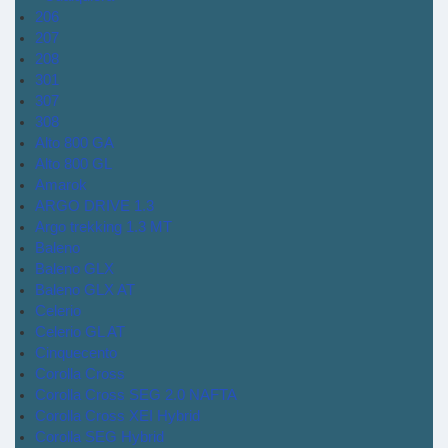
206
207
208
301
307
308
Alto 800 GA
Alto 800 GL
Amarok
ARGO DRIVE 1.3
Argo trekking 1.3 MT
Baleno
Baleno GLX
Baleno GLX AT
Celerio
Celerio GL AT
Cinquecento
Corolla Cross
Corolla Cross SEG 2.0 NAFTA
Corolla Cross XEI Hybrid
Corolla SEG Hybrid