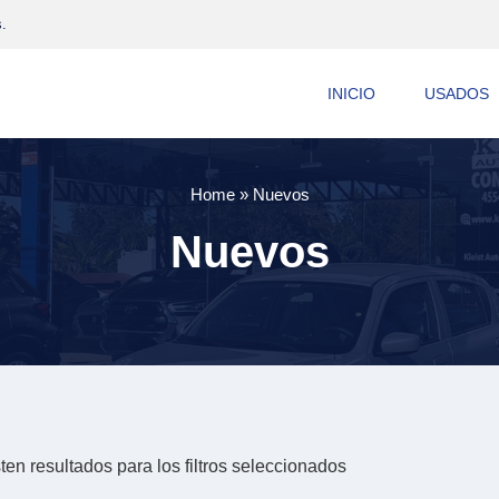
s.
egación
INICIO
USADOS
cipal
Home
Nuevos
Nuevos
ten resultados para los filtros seleccionados