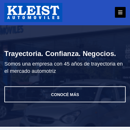
Pasar
al
contenido
principal
Aviso Importante
Trayectoria. Confianza. Negocios.
Personas ajenas a nuestra empresa están
Somos una empresa con 45 años de trayectoria en
Anterior
utilizando nuestro nombre para realizar
el mercado automotriz
maniobras
fraudulentas
.
Siguie
❌
Números NO oficiales: 096 677 104, 096 831
CONOCÉ MÁS
405, 098 102 076, 098 365 223.