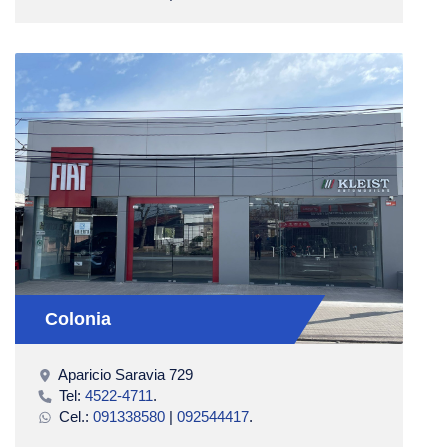
Colonia
Aparicio Saravia 729
Tel:
4522-4711
.
Cel.:
091338580
|
092544417
.