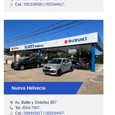
Cel.:
091338580
|
092544417
.
Nueva Helvecia
Av. Batlle y Ordoñez 857
Tel:
4554-7987
.
Cel.:
099443917
|
092544417
.