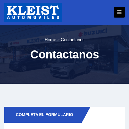
Pasar
al
contenido
principal
Home
Contactanos
Sobrescribir
Contactanos
enlaces
de
ayuda
a
la
navegación
COMPLETA EL FORMULARIO