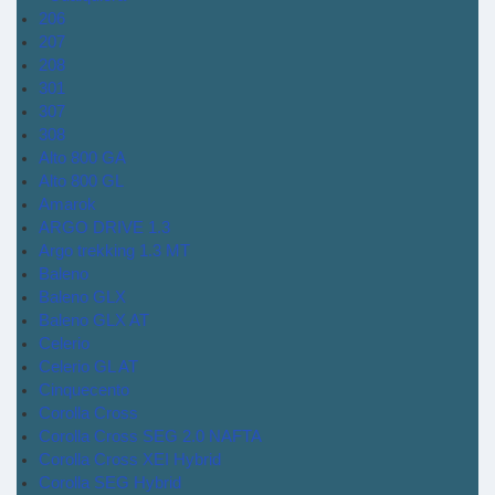
206
207
208
301
307
308
Alto 800 GA
Alto 800 GL
Amarok
ARGO DRIVE 1.3
Argo trekking 1.3 MT
Baleno
Baleno GLX
Baleno GLX AT
Celerio
Celerio GL AT
Cinquecento
Corolla Cross
Corolla Cross SEG 2.0 NAFTA
Corolla Cross XEI Hybrid
Corolla SEG Hybrid