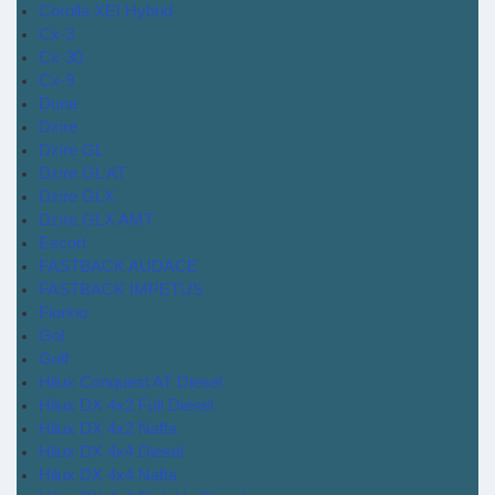
Corolla XEI Hybrid
Cx-3
Cx-30
Cx-9
Duna
Dzire
Dzire GL
Dzire GL AT
Dzire GLX
Dzire GLX AMT
Escort
FASTBACK AUDACE
FASTBACK IMPETUS
Fiorino
Gol
Golf
Hilux Conquest AT Diesel
Hilux DX 4x2 Full Diesel
Hilux DX 4x2 Nafta
Hilux DX 4x4 Diesel
Hilux DX 4x4 Nafta