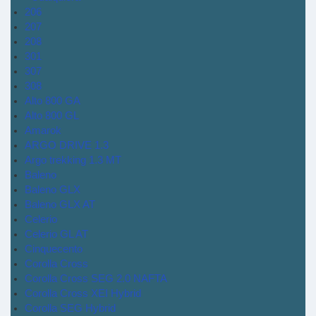
206
207
208
301
307
308
Alto 800 GA
Alto 800 GL
Amarok
ARGO DRIVE 1.3
Argo trekking 1.3 MT
Baleno
Baleno GLX
Baleno GLX AT
Celerio
Celerio GL AT
Cinquecento
Corolla Cross
Corolla Cross SEG 2.0 NAFTA
Corolla Cross XEI Hybrid
Corolla SEG Hybrid