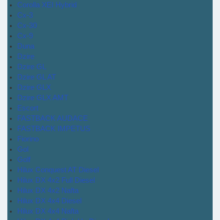
Corolla XEI Hybrid
Cx-3
Cx-30
Cx-9
Duna
Dzire
Dzire GL
Dzire GL AT
Dzire GLX
Dzire GLX AMT
Escort
FASTBACK AUDACE
FASTBACK IMPETUS
Fiorino
Gol
Golf
Hilux Conquest AT Diesel
Hilux DX 4x2 Full Diesel
Hilux DX 4x2 Nafta
Hilux DX 4x4 Diesel
Hilux DX 4x4 Nafta