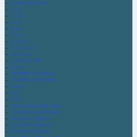
Corolla XEI Hybrid
Cx-3
Cx-30
Cx-9
Duna
Dzire
Dzire GL
Dzire GL AT
Dzire GLX
Dzire GLX AMT
Escort
FASTBACK AUDACE
FASTBACK IMPETUS
Fiorino
Gol
Golf
Hilux Conquest AT Diesel
Hilux DX 4x2 Full Diesel
Hilux DX 4x2 Nafta
Hilux DX 4x4 Diesel
Hilux DX 4x4 Nafta