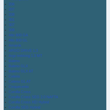
206
207
208
301
307
308
Alto 800 GA
Alto 800 GL
Amarok
ARGO DRIVE 1.3
Argo trekking 1.3 MT
Baleno
Baleno GLX
Baleno GLX AT
Celerio
Celerio GL AT
Cinquecento
Corolla Cross
Corolla Cross SEG 2.0 NAFTA
Corolla Cross XEI Hybrid
Corolla SEG Hybrid