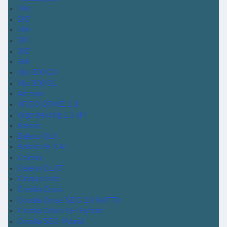
206
207
208
301
307
308
Alto 800 GA
Alto 800 GL
Amarok
ARGO DRIVE 1.3
Argo trekking 1.3 MT
Baleno
Baleno GLX
Baleno GLX AT
Celerio
Celerio GL AT
Cinquecento
Corolla Cross
Corolla Cross SEG 2.0 NAFTA
Corolla Cross XEI Hybrid
Corolla SEG Hybrid