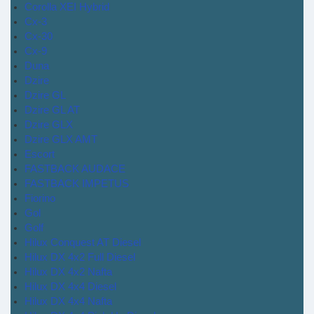
Corolla XEI Hybrid
Cx-3
Cx-30
Cx-9
Duna
Dzire
Dzire GL
Dzire GL AT
Dzire GLX
Dzire GLX AMT
Escort
FASTBACK AUDACE
FASTBACK IMPETUS
Fiorino
Gol
Golf
Hilux Conquest AT Diesel
Hilux DX 4x2 Full Diesel
Hilux DX 4x2 Nafta
Hilux DX 4x4 Diesel
Hilux DX 4x4 Nafta