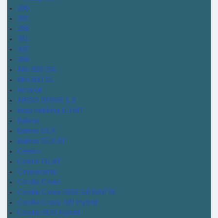
206
207
208
301
307
308
Alto 800 GA
Alto 800 GL
Amarok
ARGO DRIVE 1.3
Argo trekking 1.3 MT
Baleno
Baleno GLX
Baleno GLX AT
Celerio
Celerio GL AT
Cinquecento
Corolla Cross
Corolla Cross SEG 2.0 NAFTA
Corolla Cross XEI Hybrid
Corolla SEG Hybrid