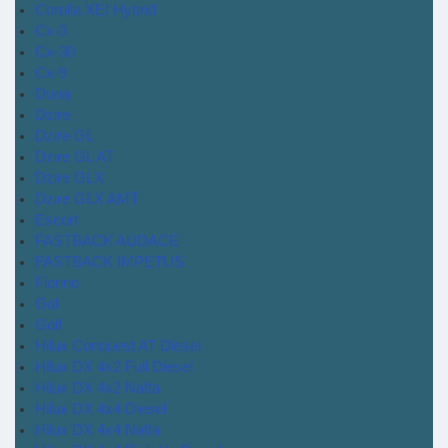
Corolla XEI Hybrid
Cx-3
Cx-30
Cx-9
Duna
Dzire
Dzire GL
Dzire GL AT
Dzire GLX
Dzire GLX AMT
Escort
FASTBACK AUDACE
FASTBACK IMPETUS
Fiorino
Gol
Golf
Hilux Conquest AT Diesel
Hilux DX 4x2 Full Diesel
Hilux DX 4x2 Nafta
Hilux DX 4x4 Diesel
Hilux DX 4x4 Nafta